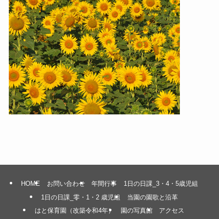
HOME
お問い合わせ
年間行事
1日の日課_3・4・5歳児組
1日の日課_零・1・2 歳児組
当園の園歌と沿革
はと保育園（改築令和4年）
園の写真館
アクセス