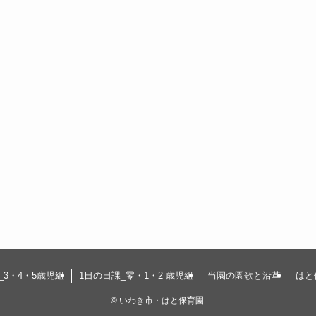
_3・4・5歳児組
1日の日課_零・1・2 歳児組
当園の園歌と沿革
はと
©
いわき市・はと保育園.