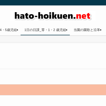
4・5歳児組
1日の日課_零・1・2 歳児組
当園の園歌と沿革