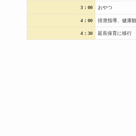
3：00
おやつ
4：00
排泄指導、健康
4：30
延長保育に移行