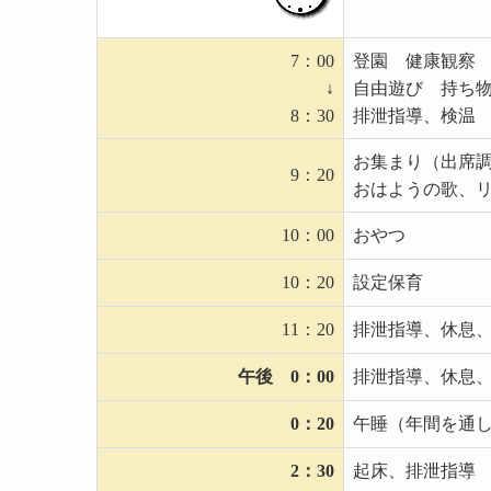
7：00
登園 健康観察
↓
自由遊び 持ち
8：30
排泄指導、検温
お集まり（出席
9：20
おはようの歌、
10：00
おやつ
10：20
設定保育
11：20
排泄指導、休息
午後 0：00
排泄指導、休息
0：20
午睡（年間を通
2：30
起床、排泄指導