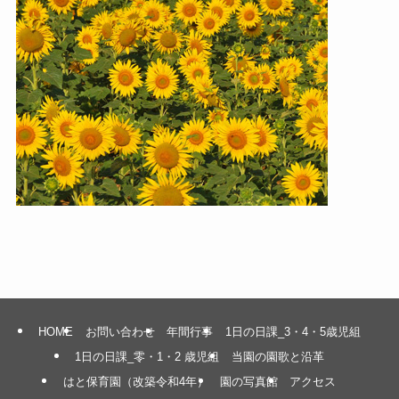
HOME
お問い合わせ
年間行事
1日の日課_3・4・5歳児組
1日の日課_零・1・2 歳児組
当園の園歌と沿革
はと保育園（改築令和4年）
園の写真館
アクセス